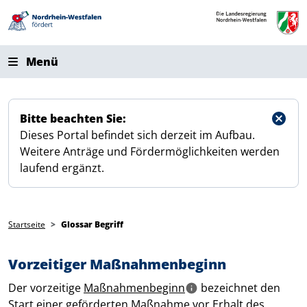
Direkt zum Inhalt
Menü
Bitte beachten Sie:
Dieses Portal befindet sich derzeit im Aufbau.
Weitere Anträge und Fördermöglichkeiten werden
laufend ergänzt.
Pfadnavigation
Startseite
Glossar Begriff
Vorzeitiger Maßnahmenbeginn
Der vorzeitige
Maßnahmenbeginn
bezeichnet den
Start einer geförderten Maßnahme vor Erhalt des