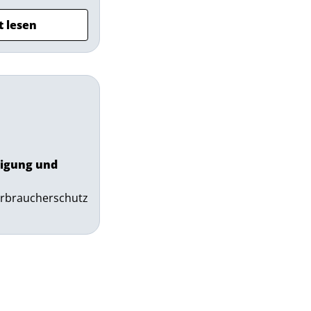
t lesen
ligung und
erbraucherschutz