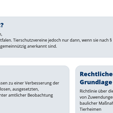
t?
n,
falen. Tierschutzvereine jedoch nur dann, wenn sie nach § 
emeinnützig anerkannt sind.
Rechtliche
Grundlage
en zu einer Verbesserung der
losen, ausgesetzten,
Richtlinie über 
nter amtlicher Beobachtung
von Zuwendungen
baulicher Maßna
Tierheimen