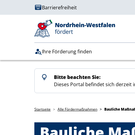
Direkt zum Inhalt
Benutzermenü
Barrierefreiheit
Hauptnavigation
Ihre Förderung finden
Bitte beachten Sie:
Dieses Portal befindet sich derzei
Pfadnavigation
Startseite
Alle Fördermaßnahmen
Bauliche Maßna
Bauliche Ma